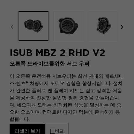
focal-naim-frontent::misc.prev_label
focal
ISUB MBZ 2 RHD V2
오른쪽 드라이브를위한 서브 우퍼
이 오른쪽 운전석용 서브우퍼는 최신 세대의 메르세데
스-벤츠® 차량에서 오디오 경험을 향상시킵니다. 설치
가 간편한 플러그 앤 플레이 키트는 깊고 강력한 저음
을 제공하여 진정한 몰입형 청취 경험을 만들어줍니
다. 네오디뮴 모터는 최적화된 성능을 달성하는 데 중
요한 요소이며, 컴팩트한 디자인 덕분에 완벽하게 통
합됩니다.
리셀러 보기
비교