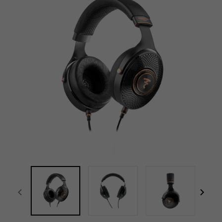
전체 화면
focal-naim-frontent::misc.prev_label
focal