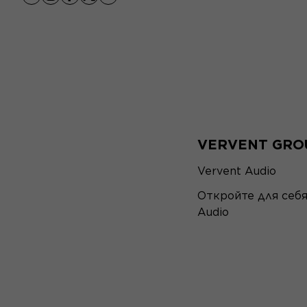
youtube
instagram
facebook
x
linkedin
VERVENT GRO
Vervent Audio
Откройте для себ
Audio