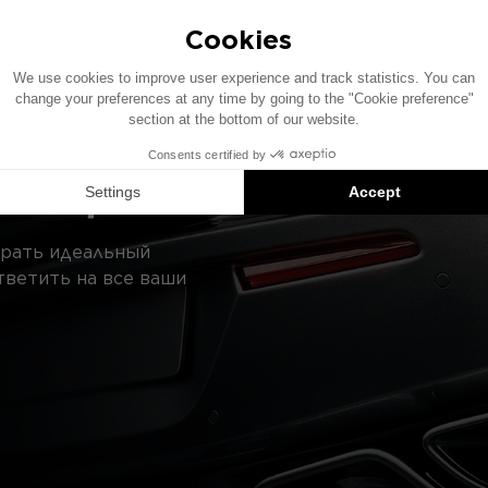
ндации совместимых продуктов: каждый элемент продаё
МОЩЬ?
брать идеальный
тветить на все ваши