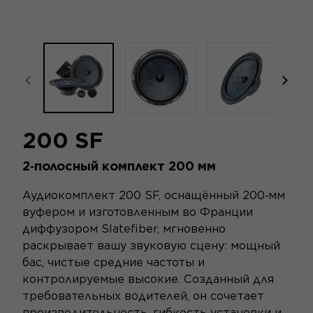
focal-naim-frontent::misc.prev_label
focal
200 SF
2‑полосный комплект 200 мм
Аудиокомплект 200 SF, оснащённый 200‑мм
вуфером и изготовленным во Франции
диффузором Slatefiber, мгновенно
раскрывает вашу звуковую сцену: мощный
бас, чистые средние частоты и
контролируемые высокие. Созданный для
требовательных водителей, он сочетает
производительность, гибкость установки и