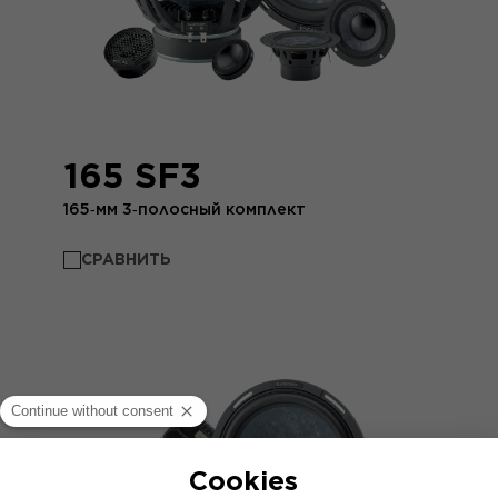
165 SF3
165‑мм 3‑полосный комплект
СРАВНИТЬ