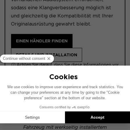
sodass eine Klangverbesserung möglich ist
und gleichzeitig die Kompatibilität mit Ihrer
Originalausrüstung gewahrt bleibt.
EINEN HÄNDLER FINDEN
DETAILS UND INSTALLATION
ⓘ Achten Sie darauf, dass Sie diese Informationen vor
dem Kauf lesen.
ACTIVE 6.2
Dieses Installationsschema basiert auf einem
Fahrzeug mit werkseitig installiertem