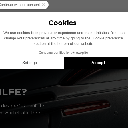
Fahrzeug mit werkseitig installiertem Audiosystem. Wenn 
kann die Platzierung der in diesem Schema gezeigten Kom
d Vorschläge für kompatible Produkte: Jedes Element wird e
ILFE?
 des perfekt auf Ihr
twortet alle Ihre