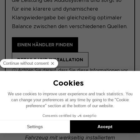
die Leistung des Audiosystems und sorgt so
für eine klarere und dynamischere
Klangwiedergabe bei gleichzeitig optimaler
Balance zwischen den verschiedenen Quellen.
EINEN HÄNDLER FINDEN
DETAILS UND INSTALLATION
ⓘ Achten Sie darauf, dass Sie diese Informationen vor
dem Kauf lesen.
POWERED
Dieses Installationsschema basiert auf einem
Fahrzeug mit werkseitig installiertem