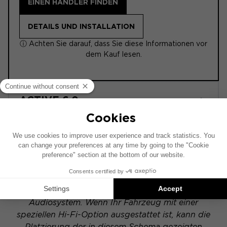
EINEN HÄNDLER FINDEN
DETAILS UND INSTALLATION
ⓘ Achten Sie darauf, dass Sie diese Informationen vor
dem Kauf lesen.
ACTIVE 6.0
POWERED
Dieses Installationsschema basiert auf einem
Fahrzeug mit werkseitig installiertem
Audiosystem. Wenn Ihr Fahrzeug mit einer
speziellen Hi-Fi-Option ausgestattet ist, kann die
Platzierung der in diesem Schema gezeigten