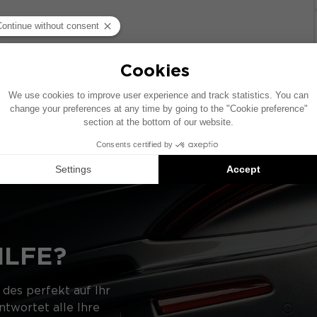
Fahrzeug mit werkseitig installiertem Audiosystem. Wenn 
kann die Platzierung der in diesem Schema gezeigten Kom
d Vorschläge für kompatible Produkte: Jedes Element wird e
ILFE?
 des perfekt auf Ihr
twortet alle Ihre