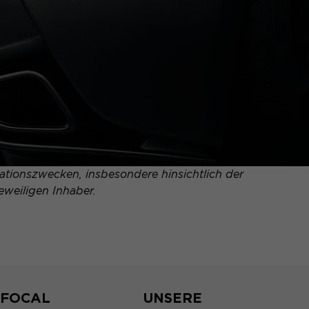
tionszwecken, insbesondere hinsichtlich der
eweiligen Inhaber.
 FOCAL
UNSERE