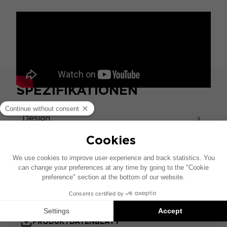
SPEZIFIKATIONEN
Design
Sound - akustisch
Zubehör
PRODUKTDATENBLATT