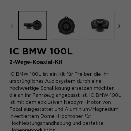
focal-naim-frontent::misc.prev_label
focal
IC BMW 100L
2-Wege-Koaxial-Kit
IC BMW 100L ist ein Kit für Treiber, die ihr
ursprüngliches Audiosystem durch eine
hochwertige Schalllösung ersetzen möchten,
die an ihr Fahrzeug angepasst ist. IC BMW 100L
ist mit dem exklusiven Neodym -Motor von
Focal ausgestattet und Aluminium/Magnesium
invertiertem Dome -Hochtöner für
Hochleistungshandhabung und perfekte
Höhenreproduktion.