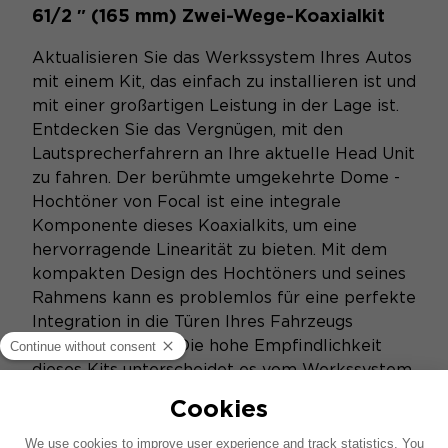
61/2 ″ (165 mm) Zwei-Wege-Koaxialkit
Aktualisieren Sie das Werkssystem Ihres Autos
mit einem Kit, das einfach zu installieren ist und
mit einer großartigen Leistung in der Lage ist.
Entdecken Sie das Vergnügen, mit den
Lautsprecherfahrern an Ihre aktuelle Head Unit
zu fahren. Der berühmte umgekehrte Dome -
Hochtöner von Focal ist eine integrale
Komponente dieses Koaxialkits, um eine
hervorragende Linearität zu bieten. Mit dem
kompakten Design des Hochtöners und seines
Rahmens kann es problemlos für eine perfekte
Integration in die Türen Ihres Fahrzeugs
montiert werden. Die hohe Empfindlichkeit
dieses Kits unterscheidet es vom Werkssystem
Ihres Fahrzeugs und hält Ihre aktuelle
Kopfeinheit. Der Auditor macht Technologie -
Fokus für alle zugänglich!