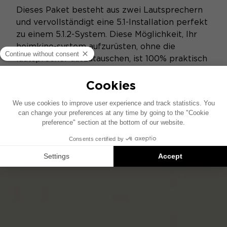
Dieses Paket besteht aus zwei Lautsprechern
und vervollständigt eine 5.1-Installation perfekt
zu einem 5.1.2-System. Diese Möglichkeit, Ihr
heimkino-system aufzurüsten, ohne die
lautsprecher auszutauschen, ist 100% praktisch
und komfortabel. Und für noch mehr
Modularität werden bei allen 2.0-, 5.1- und 5.1.2-
Packs zwei Wandhaken mitgeliefert.