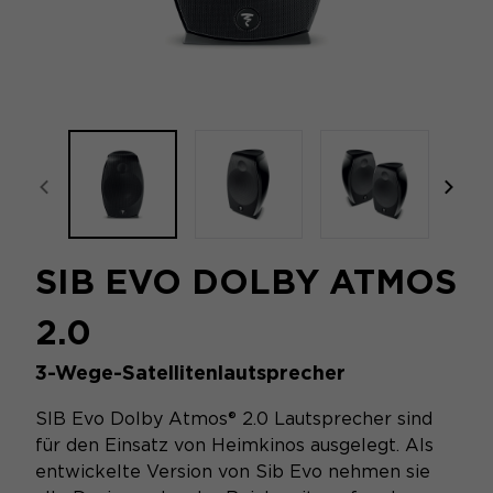
focal-naim-frontent::misc.prev_label
focal
SIB EVO DOLBY ATMOS
2.0
3-Wege-Satellitenlautsprecher
SIB Evo Dolby Atmos® 2.0 Lautsprecher sind
für den Einsatz von Heimkinos ausgelegt. Als
entwickelte Version von Sib Evo nehmen sie