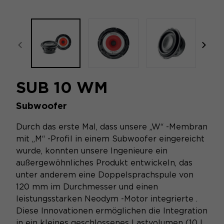
focal-naim-frontent::misc.prev_label
focal
SUB 10 WM
Subwoofer
Durch das erste Mal, dass unsere „W“ -Membran
mit „M“ -Profil in einem Subwoofer eingereicht
wurde, konnten unsere Ingenieure ein
außergewöhnliches Produkt entwickeln, das
unter anderem eine Doppelsprachspule von
120 mm im Durchmesser und einen
leistungsstarken Neodym -Motor integrierte .
Diese Innovationen ermöglichen die Integration
in ein kleines geschlossenes Lastvolumen (10 l