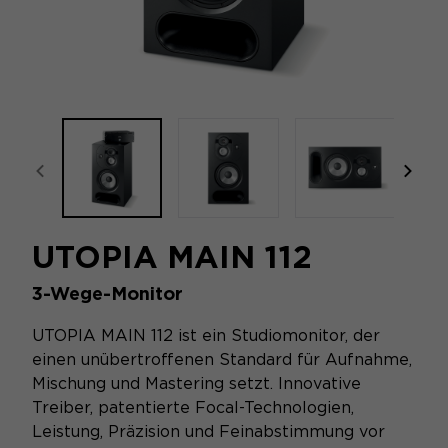
focal-naim-frontent::misc.prev_label
focal
UTOPIA MAIN 112
3-Wege-Monitor
UTOPIA MAIN 112 ist ein Studiomonitor, der
einen unübertroffenen Standard für Aufnahme,
Mischung und Mastering setzt. Innovative
Treiber, patentierte Focal-Technologien,
Leistung, Präzision und Feinabstimmung vor