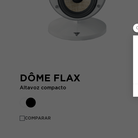
DÔME FLAX
Altavoz compacto
COMPARAR