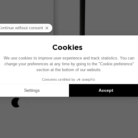
DÔME PIES
Paquete de 2 soportes