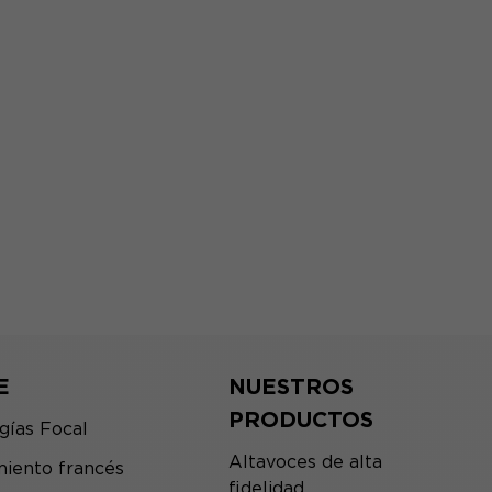
E
NUESTROS
PRODUCTOS
gías Focal
Altavoces de alta
iento francés
fidelidad