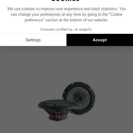
570 AC
Kit coaxial 2 vías 13,5 x 18 cm
COMPARAR