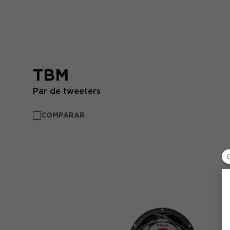
TBM
Par de tweeters
COMPARAR