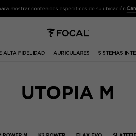
Cam
 para mostrar contenidos específicos de su ubicación.
 ALTA FIDELIDAD
AURICULARES
SISTEMAS IN
UTOPIA M
2 POWER M
K2 POWER
FLAX EVO
SLATEFI