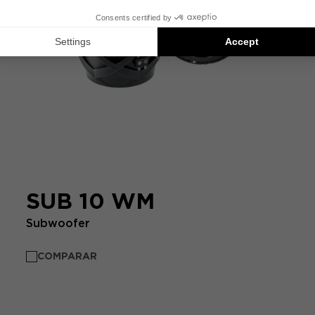
SUB 10 WM
Subwoofer
COMPARAR