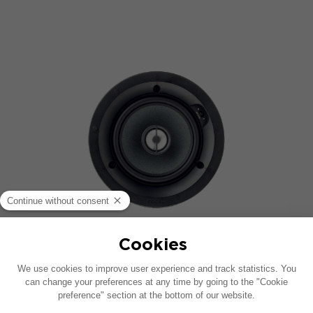
100 ICW5
Altavoz coaxial de 2 vías