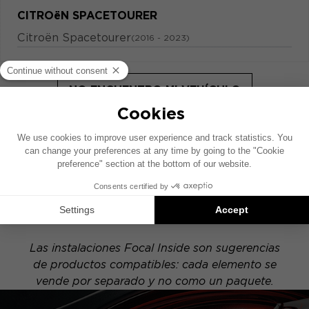
CITROëN SPACETOURER
Citroën Spacetourer
(2016 - 2023)
NO ENCUENTRO MI VEHÍCULO
Este esquema de instalación se ha realizado
sobre la base de un vehículo equipado con un
sistema de audio original de fábrica. Si tu
vehículo dispone de una opción hi-fi específica,
la ubicación de los elementos presentados en
este esquema puede variar.
Las instalaciones Focal Inside son sugerencias
de productos compatibles: cada elemento se
vende por separado y no como un paquete.