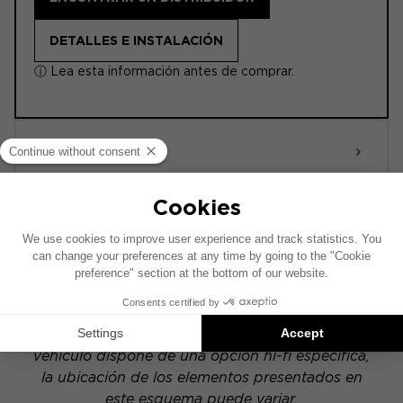
DETALLES E INSTALACIÓN
ⓘ Lea esta información antes de comprar.
ACTIVE
POWERED
Este esquema de instalación se ha realizado
sobre la base de un vehículo equipado con un
sistema de audio original de fábrica. Si tu
vehículo dispone de una opción hi-fi específica,
la ubicación de los elementos presentados en
este esquema puede variar.