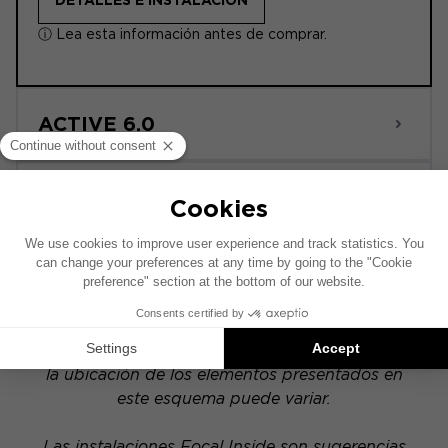
DETALLES E INSTALACIÓN
ⓘ Lea esta información antes de comprar.
ACTIVE 6.0
POWERED
Este esquema de instalación se ha realizado
sobre la base de un vehículo equipado con un
sistema de audio original de fábrica. Si tu
vehículo dispone de una opción hi-fi específica,
la ubicación de los elementos presentados en
este esquema puede variar.
Las instalaciones Focal Inside son sugerencias