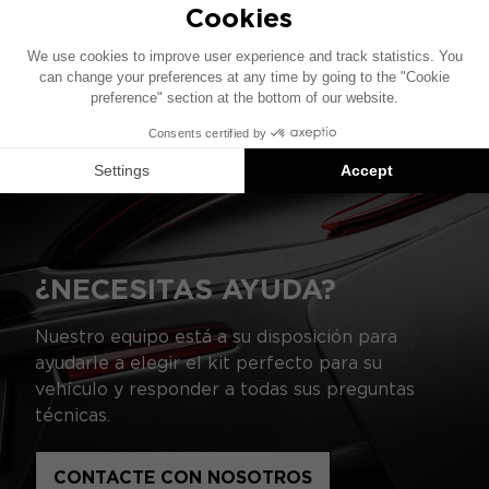
este esquema puede variar.
Las instalaciones Focal Inside son sugerencias
de productos compatibles: cada elemento se
vende por separado y no como un paquete.
¿NECESITAS AYUDA?
Nuestro equipo está a su disposición para
ayudarle a elegir el kit perfecto para su
vehículo y responder a todas sus preguntas
técnicas.
CONTACTE CON NOSOTROS