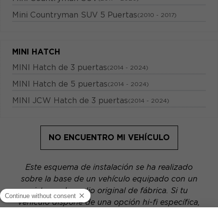
Mini Countryman SUV 5 Puertas
(2010 - 2017)
MINI HATCH
MINI Hatch de 3 puertas
(2014 - 2024)
MINI Hatch de 5 puertas
(2014 - 2024)
MINI JCW Hatch de 3 puertas
(2014 - 2024)
NO ENCUENTRO MI VEHÍCULO
Este esquema de instalación se ha realizado
sobre la base de un vehículo equipado con un
sistema de audio original de fábrica. Si tu
vehículo dispone de una opción hi-fi específica,
la ubicación de los elementos presentados en