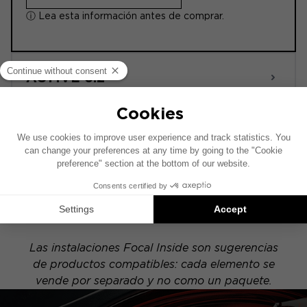
ⓘ Lea esta información antes de comprar.
ACTIVE 6.2
Este esquema de instalación se ha realizado
sobre la base de un vehículo equipado con un
sistema de audio original de fábrica. Si tu
vehículo dispone de una opción hi-fi específica,
la ubicación de los elementos presentados en
este esquema puede variar.
Las instalaciones Focal Inside son sugerencias
de productos compatibles: cada elemento se
vende por separado y no como un paquete.