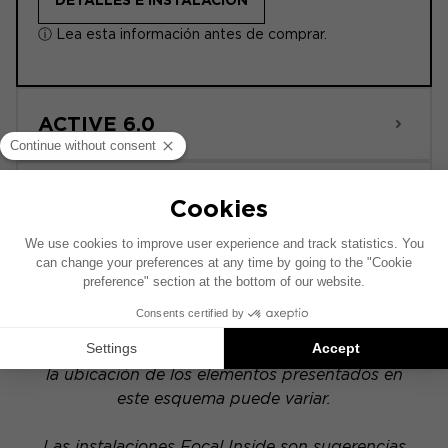
DETALLES E INSTALACIÓN
ⓘ Lea esta información antes de comprar.
ACTIVE 6.0
POWERED
Este esquema de instalación se ha realizado
sobre la base de un vehículo equipado con un
sistema de audio original de fábrica. Si tu
vehículo dispone de una opción hi-fi específica,
la ubicación de los elementos presentados en
este esquema puede variar.
Las instalaciones Focal Inside son sugerencias