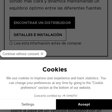
sonido más clara y dinámica manteniendo un
equilibrio óptimo entre las diferentes fuentes.
ENCONTRAR UN DISTRIBUIDOR
DETALLES E INSTALACIÓN
ⓘ Lea esta información antes de comprar.
POWERED
ACOUSTIC 4.0
Este esquema de instalación se ha realizado
sobre la base de un vehículo equipado con un