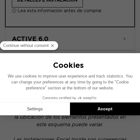
DETALLES E INSTALACIÓN
ⓘ Lea esta información antes de comprar.
ACTIVE 6.0
POWERED
Este esquema de instalación se ha realizado
sobre la base de un vehículo equipado con un
sistema de audio original de fábrica. Si tu
vehículo dispone de una opción hi-fi específica,
la ubicación de los elementos presentados en
este esquema puede variar.
Las instalaciones Focal Inside son sugerencias