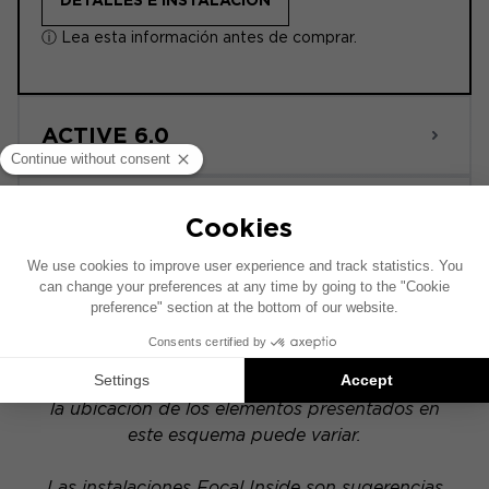
DETALLES E INSTALACIÓN
ⓘ Lea esta información antes de comprar.
ACTIVE 6.0
POWERED
Este esquema de instalación se ha realizado
sobre la base de un vehículo equipado con un
sistema de audio original de fábrica. Si tu
vehículo dispone de una opción hi-fi específica,
la ubicación de los elementos presentados en
este esquema puede variar.
Las instalaciones Focal Inside son sugerencias