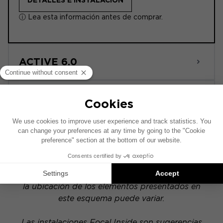
DETALLES E INSTALACIÓN
ⓘ Lea esta información antes de comprar.
ACTIVE 6.0
POWERED
Este esquema de instalación se ha realizado
sobre la base de un vehículo equipado con un
sistema de audio original de fábrica. Si tu
vehículo dispone de una opción hi-fi específica,
la ubicación de los elementos presentados en
este esquema puede variar.
Las instalaciones Focal Inside son sugerencias