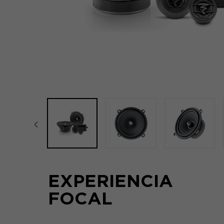
focal-naim-frontent::misc.prev_label
EXPERIENCIA
FOCAL