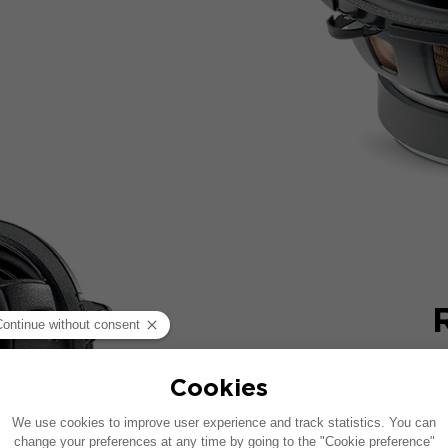
La
m
e