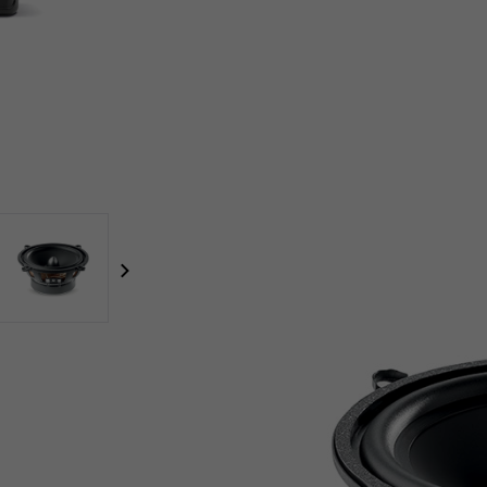
focal-naim-frontent::misc.next_label