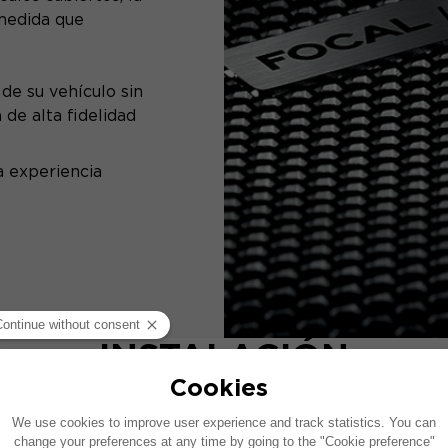
 medida que
de su vehículo sin
 de alta fidelidad
a experiencia
INSTALACIÓN