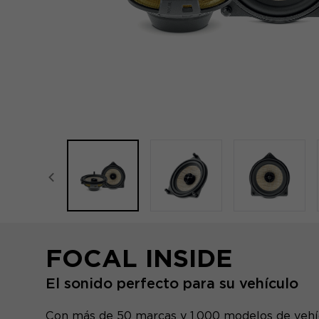
focal-naim-frontent::misc.prev_label
FOCAL INSIDE
El sonido perfecto para su vehículo
Con más de 50 marcas y 1.000 modelos de vehíc