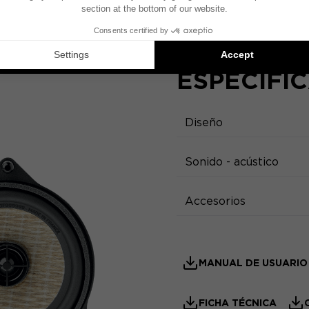
ESPECIFI
Diseño
Sonido - acústico
Accesorios
MANUAL DE USUARIO
FICHA TÉCNICA