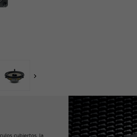
focal-naim-frontent::misc.next_label
ulos cubiertos, la