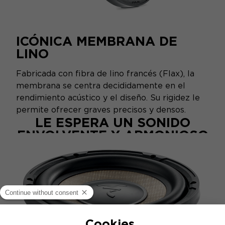
ICÓNICA MEMBRANA DE
LINO
Fabricada con fibra de lino francés (Flax), la
membrana se centra decididamente en el
rendimiento acústico y el diseño. Su rigidez le
permite ofrecer graves precisos y densos.
LE ESPERA UN SONIDO
ENVOLVENTE Y ARMONIOSO