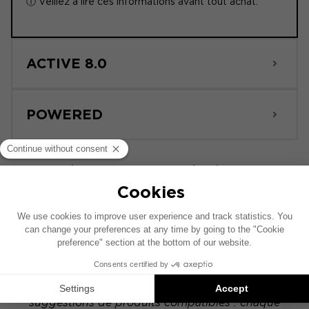
ⓘ Veillez à lire ces informations avant tout achat.
ACTIVE 8.0
POWERED
Ce schéma d’installation est réalisé sur la base
d’un véhicule comprenant un système audio
constructeur d’origine. Si votre véhicule est
équipé d'une option hi-fi spécifique, le
placement des éléments présentés sur ce
schéma peut alors varier.
Les installations Focal Inside sont des
suggestions de produits compatibles : chaque