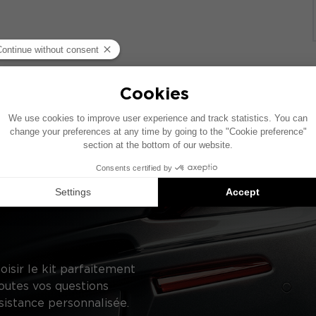
ase d’un véhicule comprenant un système audio constructeur
ifique, le placement des éléments présentés sur ce schéma 
uggestions de produits compatibles : chaque élément est 
oisir le kit parfaitement
outes vos questions
sistance personnalisée.