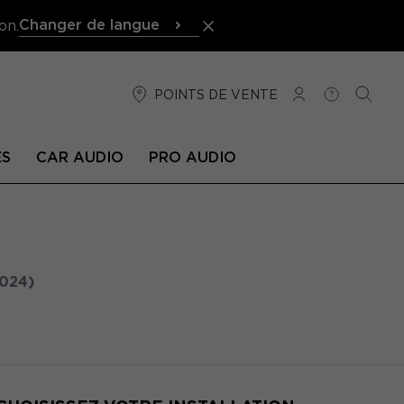
Changer de langue
on.
POINTS DE VENTE
CONNEXION
AIDE
RECH
ÉS
CAR AUDIO
PRO AUDIO
2024)