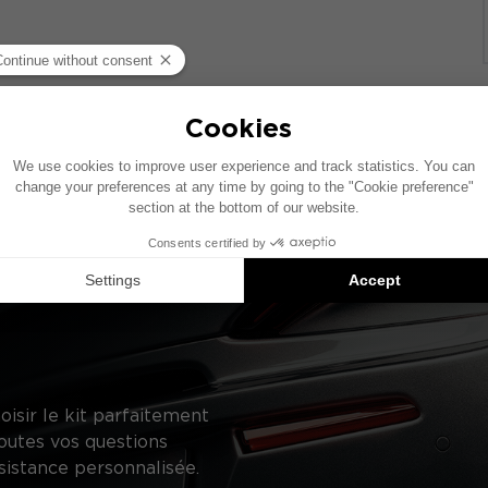
ase d’un véhicule comprenant un système audio constructeur
ifique, le placement des éléments présentés sur ce schéma 
uggestions de produits compatibles : chaque élément est 
oisir le kit parfaitement
outes vos questions
sistance personnalisée.