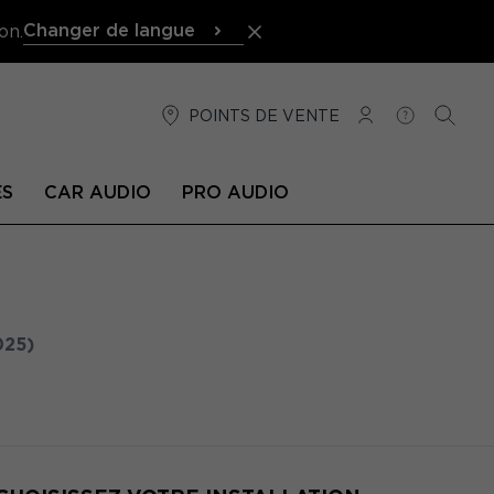
Changer de langue
on.
POINTS DE VENTE
CONNEXION
AIDE
RECH
ÉS
CAR AUDIO
PRO AUDIO
025)