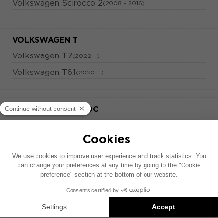
Volkswagen Scirocco 2
(2008 - 2016)
VOLKSWAGEN T
Volkswagen T.7
(2022 - )
Volkswagen T6.1
(2020 - )
VOLKSWAGEN T-ROC
Volkswagen T-roc
(2017 - )
Volkswagen T-roc Cabriolet
(2020 - )
VOLKSWAGEN TACQUA
Volkswagen Tacqua
(2019 - )