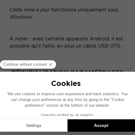
Cette mise à jour fonctionne uniquement sous
Windows
.
À noter : avec certains appareils Android, il est
possible qu’il faille, en plus un câble USB OTG
RÉINITIALISATION PARAMÉTRAGES
D'USINE
FIRMWARE D'USINE
Voici la procédure à suivre pour effectuer la
réinitialisation du Firmware d'Usine :