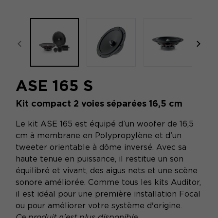
focal-naim-frontent::misc.prev_label
focal
ASE 165 S
Kit compact 2 voies séparées 16,5 cm
Le kit ASE 165 est équipé d’un woofer de 16,5
cm à membrane en Polypropylène et d’un
tweeter orientable à dôme inversé. Avec sa
haute tenue en puissance, il restitue un son
équilibré et vivant, des aigus nets et une scène
sonore améliorée. Comme tous les kits Auditor,
il est idéal pour une première installation Focal
ou pour améliorer votre système d'origine.
Ce produit n'est plus disponible