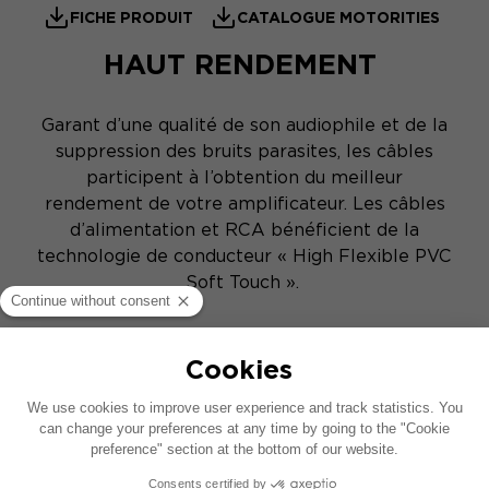
FICHE PRODUIT
CATALOGUE MOTORITIES
HAUT RENDEMENT
Garant d’une qualité de son audiophile et de la
suppression des bruits parasites, les câbles
participent à l’obtention du meilleur
rendement de votre amplificateur. Les câbles
d’alimentation et RCA bénéficient de la
technologie de conducteur « High Flexible PVC
Soft Touch ».
PRODUITS SIMILAIRES