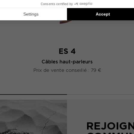
ES 4
Câbles haut-parleurs
Prix de vente conseillé : 79 €
REJOIG