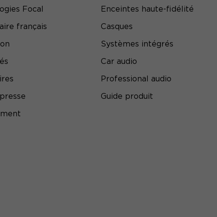
ogies Focal
Enceintes haute-fidélité
aire français
Casques
ion
Systèmes intégrés
tés
Car audio
ires
Professional audio
presse
Guide produit
ement