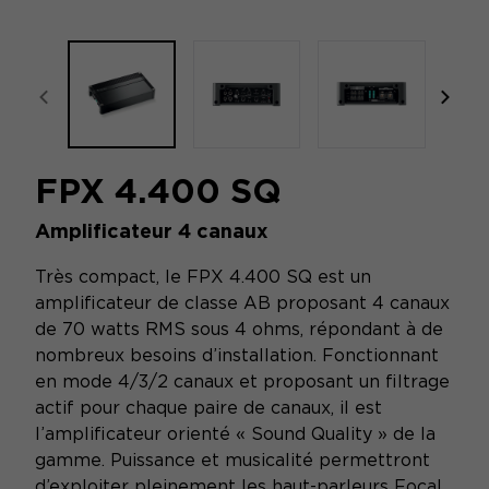
focal-naim-frontent::misc.prev_label
focal
FPX 4.400 SQ
Amplificateur 4 canaux
Très compact, le FPX 4.400 SQ est un
amplificateur de classe AB proposant 4 canaux
de 70 watts RMS sous 4 ohms, répondant à de
nombreux besoins d’installation. Fonctionnant
en mode 4/3/2 canaux et proposant un filtrage
actif pour chaque paire de canaux, il est
l’amplificateur orienté « Sound Quality » de la
gamme. Puissance et musicalité permettront
d’exploiter pleinement les haut-parleurs Focal.