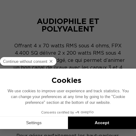
AUDIOPHILE ET
POLYVALENT
Offrant 4 x 70 watts RMS sous 4 ohms, FPX
4.400 SQ délivre 2 x 200 watts RMS sous 4
ohms en mode bridgé, ce qui permet d’animer
un bon canal de grave avec les canaux 3 et 4
ohms. Il est également stable sous 2 ohms (4 x
100 watts RMS) pour s’adapter aux différents
types de haut-parleurs.
REGLAGES
Pour gérer parfaitement les haut-parleurs,