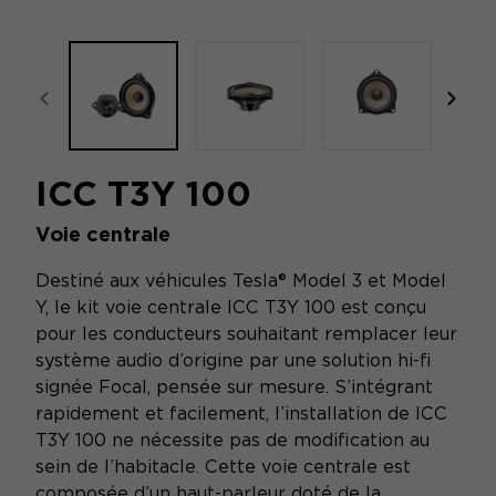
focal-naim-frontent::misc.prev_label
focal
ICC T3Y 100
Voie centrale
Destiné aux véhicules Tesla® Model 3 et Model
Y, le kit voie centrale ICC T3Y 100 est conçu
pour les conducteurs souhaitant remplacer leur
système audio d’origine par une solution hi-fi
signée Focal, pensée sur mesure. S’intégrant
rapidement et facilement, l’installation de ICC
T3Y 100 ne nécessite pas de modification au
sein de l’habitacle. Cette voie centrale est
composée d’un haut-parleur doté de la