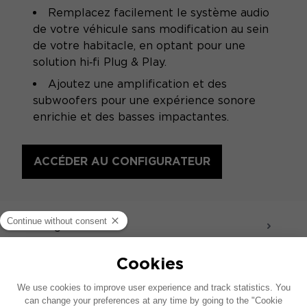
Remplacez facilement le système audio
de votre véhicule sans modification au sein
de votre habitacle, en optant pour une
solution hi‑fi Plug & Play.
Ajoutez une amplification et des
subwoofers pour une expérience sonore
enrichie et des basses impactantes.
ACCÉDER AU CONFIGURATEUR
SPÉCIFICATIONS
Design
Son - Acoustique