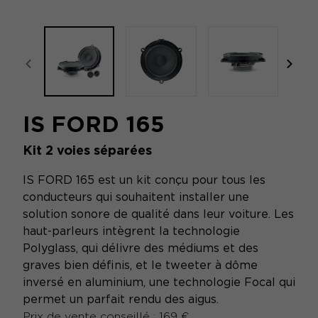
focal-naim-frontent::misc.prev_label
focal
IS FORD 165
Kit 2 voies séparées
IS FORD 165 est un kit conçu pour tous les
conducteurs qui souhaitent installer une
solution sonore de qualité dans leur voiture. Les
haut-parleurs intègrent la technologie
Polyglass, qui délivre des médiums et des
graves bien définis, et le tweeter à dôme
inversé en aluminium, une technologie Focal qui
permet un parfait rendu des aigus.
Prix de vente conseillé : 169 €