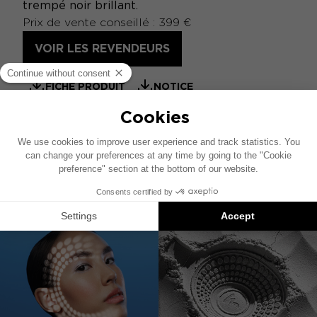
trempé noir brillant.
Prix de vente conseillé : 399 €
VOIR LES REVENDEURS
FICHE PRODUIT
NOTICE
CATALOGUE HOME
À ASSOCIER AVEC