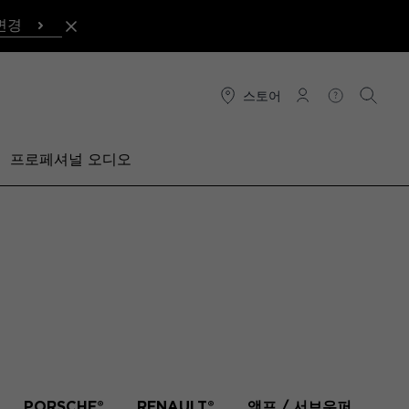
변경
스토어
연결
도움말
검색
프로페셔널 오디오
PORSCHE®
RENAULT®
앰프 / 서브우퍼