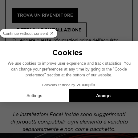
TROVA UN RIVENDITORE
DETTAGLI E INSTALLAZIONE
ⓘ Leggere queste informazioni prima dell'acquisto.
Questo schema di installazione si basa su un
veicolo dotato di un impianto audio di serie. Se il
tuo veicolo è equipaggiato con un'opzione hi-fi
specifica, il posizionamento degli elementi
indicati nello schema potrebbe variare.
Le installazioni Focal Inside sono suggerimenti
di prodotti compatibili: ogni elemento è venduto
separatamente e non come pacchetto.