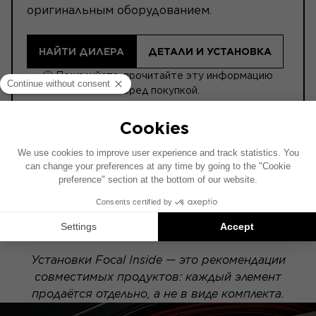
оригинальным оборудованием.
НАЙТИ ДИЛЕРА
ДЕТАЛИ И УСТАНОВКА
ⓘ Пожалуйста, прочитайте эту информацию
перед покупкой.
Схема установки составлена на основе
автомобиля с заводской аудиосистемой. Если
в вашем автомобиле установлена
специальная опция Hi-Fi, расположение
элементов на схеме может отличаться.
Установки Focal Inside — это рекомендации
совместимых продуктов: каждый элемент
продаётся отдельно, а не в виде комплекта.