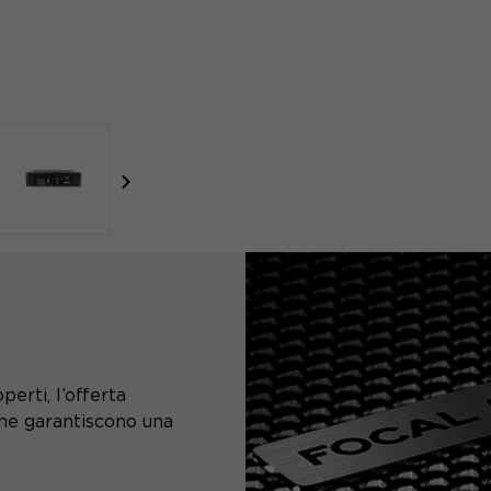
focal-naim-frontent::misc.next_label
erti, l’offerta
che garantiscono una