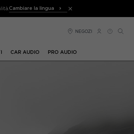
Cambiare la lingua
ità.
NEGOZI
CONNESSIONE
AIUTO
RICER
I
CAR AUDIO
PRO AUDIO