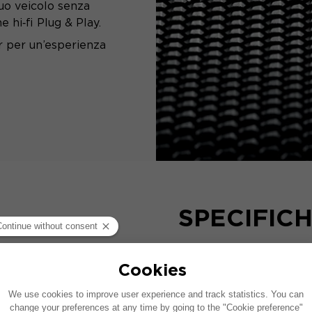
tuo veicolo senza
 hi‑fi Plug & Play.
r per un’esperienza
SPECIFIC
Design
Suono - Acustica