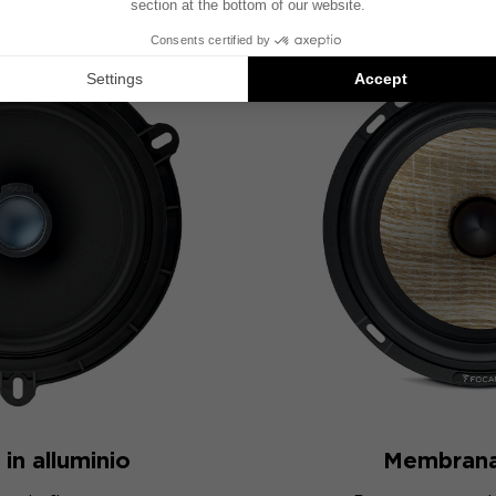
in alluminio
Membrana 