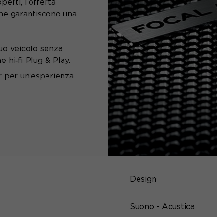
erti, l’offerta
che garantiscono una
tuo veicolo senza
 hi‑fi Plug & Play.
r per un’esperienza
SPECIFIC
Design
Suono - Acustica